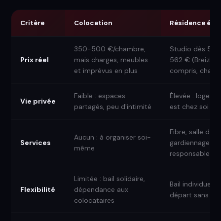
Critère
Colocation
Résidence étu
350-500 €/chambre,
Studio dès 514 
Prix réel
mais charges, meubles
562 € (Breizh 
et imprévus en plus
compris, charge
Faible : espaces
Élevée : logemen
Vie privée
partagés, peu d'intimité
est chez soi
Fibre, salle de sp
Aucun : à organiser soi-
Services
gardiennage 24
même
responsable sur
Limitée : bail solidaire,
Bail individuel, 
Flexibilité
dépendance aux
départ sans imp
colocataires