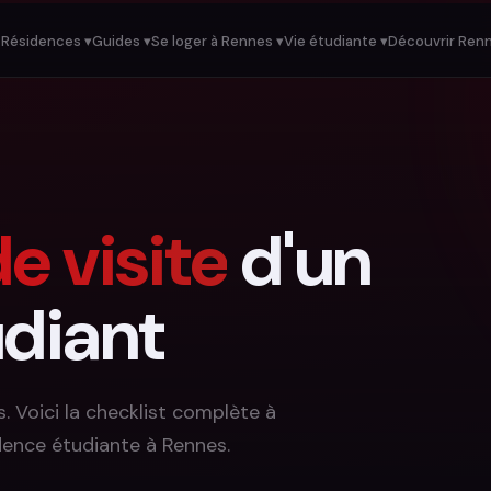
Résidences ▾
Guides ▾
Se loger à Rennes ▾
Vie étudiante ▾
Découvrir Renn
e visite
d'un
diant
s. Voici la checklist complète à
dence étudiante à Rennes.