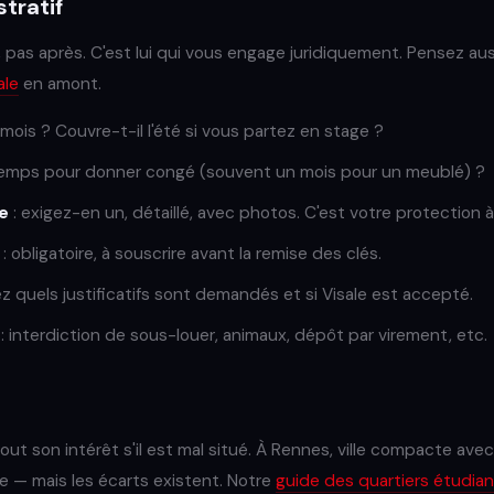
stratif
r, pas après. C'est lui qui vous engage juridiquement. Pensez aus
ale
en amont.
 mois ? Couvre-t-il l'été si vous partez en stage ?
emps pour donner congé (souvent un mois pour un meublé) ?
ée
: exigez-en un, détaillé, avec photos. C'est votre protection à 
: obligatoire, à souscrire avant la remise des clés.
iez quels justificatifs sont demandés et si Visale est accepté.
: interdiction de sous-louer, animaux, dépôt par virement, etc.
out son intérêt s'il est mal situé. À Rennes, ville compacte ave
e — mais les écarts existent. Notre
guide des quartiers étudia