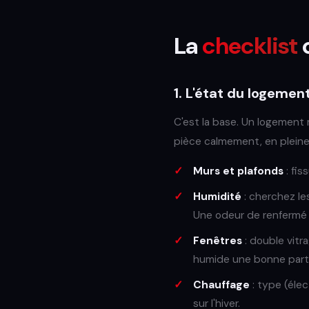
La
checklist
1. L'état du logemen
C'est la base. Un logement m
pièce calmement, en pleine
Murs et plafonds
: fis
Humidité
: cherchez les
Une odeur de renfermé e
Fenêtres
: double vitr
humide une bonne parti
Chauffage
: type (élec
sur l'hiver.