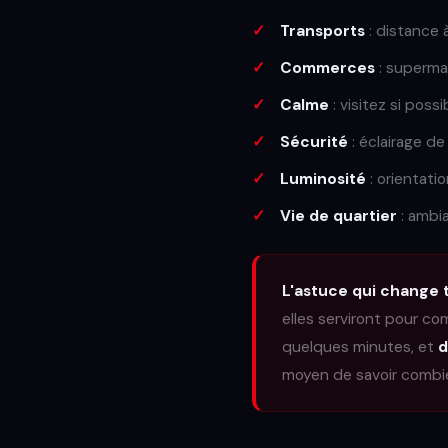
Transports
: distance 
Commerces
: superma
Calme
: visitez si poss
Sécurité
: éclairage de
Luminosité
: orientatio
Vie de quartier
: ambi
L'astuce qui change t
elles serviront pour com
quelques minutes, et
d
moyen de savoir combien