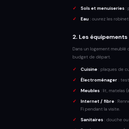
Sols et menuiseries
: 
Eau
: ouvrez les robinet
2. Les équipements
Dans un logement meublé ou
budget de départ.
Cuisine
: plaques de cu
Électroménager
: tes
Meubles
: lit, matelas 
Internet / fibre
: Renne
Fi pendant la visite.
Sanitaires
: douche ou 