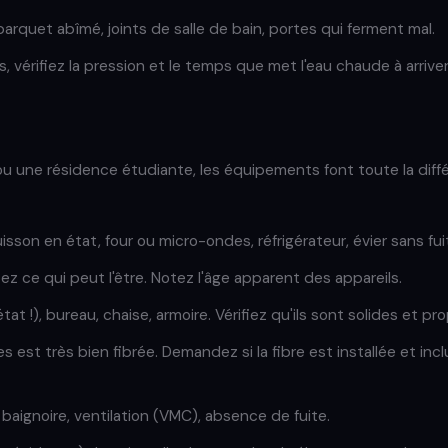
parquet abîmé, joints de salle de bain, portes qui ferment mal.
s, vérifiez la pression et le temps que met l'eau chaude à arriver
 une résidence étudiante, les équipements font toute la différ
isson en état, four ou micro-ondes, réfrigérateur, évier sans fu
tez ce qui peut l'être. Notez l'âge apparent des appareils.
(état !), bureau, chaise, armoire. Vérifiez qu'ils sont solides et pr
s est très bien fibrée. Demandez si la fibre est installée et inc
baignoire, ventilation (VMC), absence de fuite.