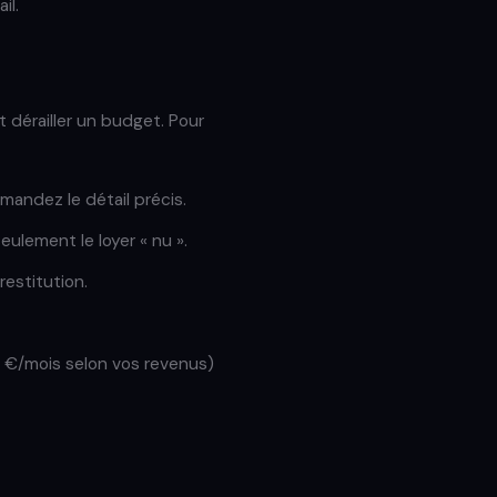
il.
nt dérailler un budget. Pour
mandez le détail précis.
ulement le loyer « nu ».
estitution.
50 €/mois selon vos revenus)