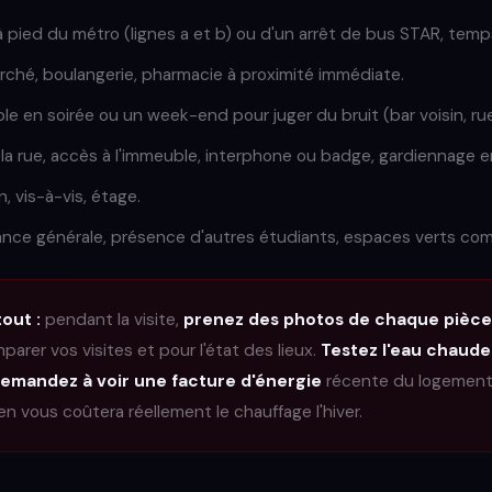
à pied du métro (lignes a et b) ou d'un arrêt de bus STAR, temps
rché, boulangerie, pharmacie à proximité immédiate.
ible en soirée ou un week-end pour juger du bruit (bar voisin, r
 la rue, accès à l'immeuble, interphone ou badge, gardiennage e
n, vis-à-vis, étage.
ance générale, présence d'autres étudiants, espaces verts co
out :
pendant la visite,
prenez des photos de chaque pièce
parer vos visites et pour l'état des lieux.
Testez l'eau chaude
emandez à voir une facture d'énergie
récente du logement :
 vous coûtera réellement le chauffage l'hiver.