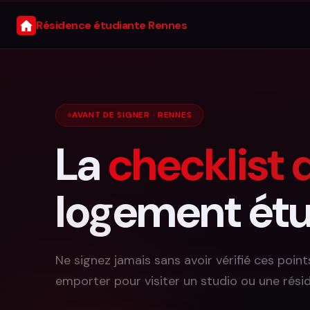
Résidence étudiante Rennes
AVANT DE SIGNER · RENNES
La
checklist d
logement étu
Ne signez jamais sans avoir vérifié ces point
emporter pour visiter un studio ou une rési