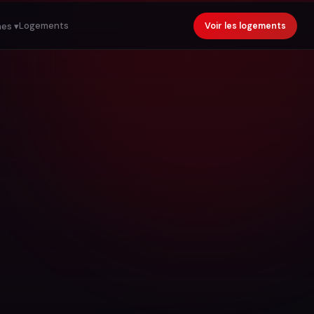
Logements
Voir les logements
es ▾