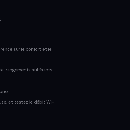
.
ence sur le confort et le
ite, rangements suffisants.
opres.
luse, et testez le débit Wi-