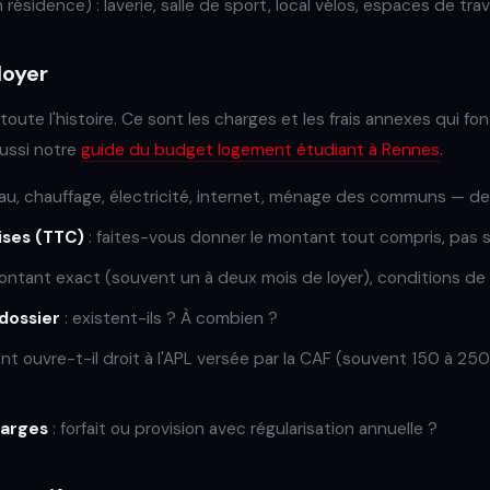
 résidence) : laverie, salle de sport, local vélos, espaces de trava
loyer
 toute l'histoire. Ce sont les charges et les frais annexes qui fo
 aussi notre
guide du budget logement étudiant à Rennes
.
au, chauffage, électricité, internet, ménage des communs — de
ises (TTC)
: faites-vous donner le montant tout compris, pas se
ontant exact (souvent un à deux mois de loyer), conditions de r
dossier
: existent-ils ? À combien ?
ent ouvre-t-il droit à l'APL versée par la CAF (souvent 150 à 2
harges
: forfait ou provision avec régularisation annuelle ?